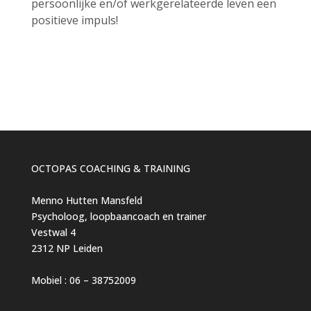
persoonlijke en/of werkgerelateerde leven een
positieve impuls!
OCTOPAS COACHING & TRAINING
Menno Hutten Mansfeld
Psycholoog, loopbaancoach en trainer
Vestwal 4
2312 NP Leiden
Mobiel : 06 – 38752009